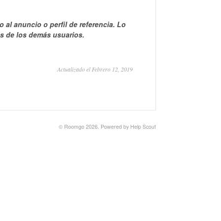
al anuncio o perfil de referencia. Lo
s de los demás usuarios.
Actualizado el Febrero 12, 2019
©
Roomgo
2026.
Powered by
Help Scout